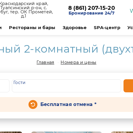
Краснодарский край,
8 (861) 207-15-20
Туапсинский р-он, с.
буг, тер. ОК Прометей,
Бронирование 24/7
д.1
и
Рестораны и бары
Здоровье
SPA-центр
У
ый 2-комнатный (двух
Главная
Номера и цены
Гости
Бесплатная отмена *