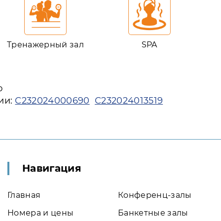
Тренажерный зал
SPA
ю
ии:
С232024000690
С232024013519
Навигация
Главная
Конференц-залы
Номера и цены
Банкетные залы