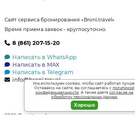
Сайт сервиса бронирования «Broni.travel»
Время приема заявок - круглосуточно.
8 (861) 207-15-20
Написать в WhatsApp
Написать в MAX
Написать в Telegram
info@broni.travel
Мы используем cookies, чтобы сайт работал лучше
Оставаясь на сайте, вы соглашаетесь с
политикой
конфиденциальности
. А также даёте
согласие на
обработку персональных данных
Хорошо
2026
Broni.travel
* Обращаем ваше внимание на то, что данный интернет-сай
офертой, определяемой положениями Статьи 437 Гражданск