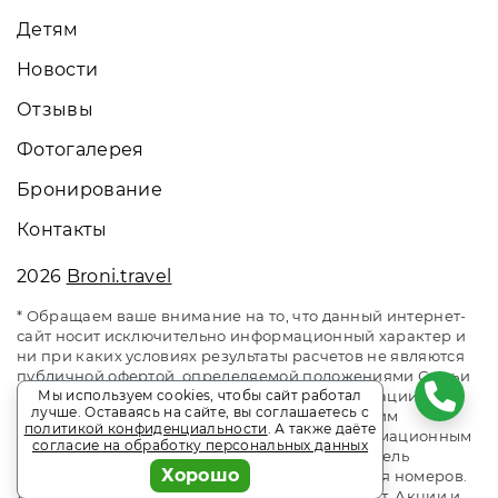
Детям
Новости
Отзывы
Фотогалерея
Бронирование
Контакты
2026
Broni.travel
* Обращаем ваше внимание на то, что данный интернет-
сайт носит исключительно информационный характер и
ни при каких условиях результаты расчетов не являются
публичной офертой, определяемой положениями Статьи
Мы используем cookies, чтобы сайт работал
437 Гражданского кодекса Российской Федерации. За
лучше. Оставаясь на сайте, вы соглашаетесь с
окончательным расчетом обращайтесь к нашим
политикой конфиденциальности
. А также даёте
менеджерам. Данный ресурс является информационным
согласие на обработку персональных данных
сайтом сервиса бронирования Broni.travel. Отель
Хорошо
«Прометей Небуг». Сайт онлайн бронирования номеров.
Актуальные цены, прайс-листы и наличие мест. Акции и