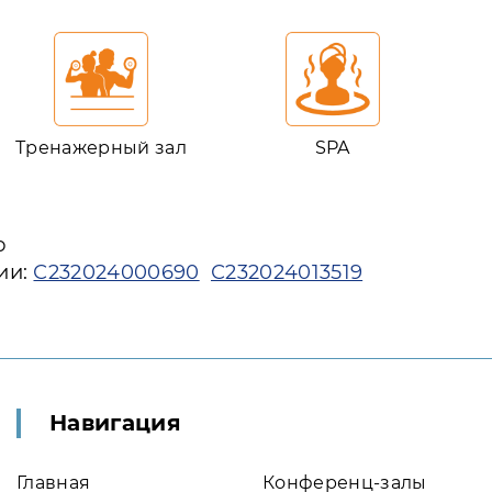
Тренажерный зал
SPA
ю
ии:
С232024000690
С232024013519
Навигация
Главная
Конференц-залы