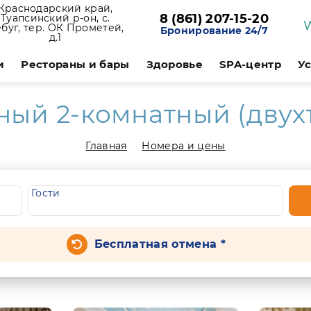
Краснодарский край,
8 (861) 207-15-20
Туапсинский р-он, с.
буг, тер. ОК Прометей,
Бронирование 24/7
д.1
и
Рестораны и бары
Здоровье
SPA-центр
У
ый 2-комнатный (двух
Главная
Номера и цены
Гости
Бесплатная отмена *